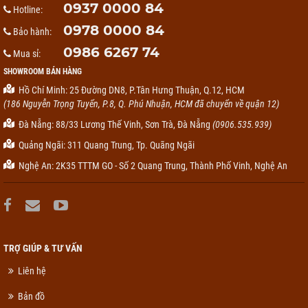
0937 0000 84
Hotline:
0978 0000 84
Bảo hành:
0986 6267 74
Mua sỉ:
SHOWROOM BÁN HÀNG
Hồ Chí Minh: 25 Đường DN8, P.Tân Hưng Thuận, Q.12, HCM
(186 Nguyễn Trọng Tuyển, P.8, Q. Phú Nhuận, HCM đã chuyển về quận 12)
Đà Nẵng: 88/33 Lương Thế Vinh, Sơn Trà, Đà Nẵng
(0906.535.939)
Quảng Ngãi: 311 Quang Trung, Tp. Quãng Ngãi
Nghệ An: 2K35 TTTM GO - Số 2 Quang Trung, Thành Phố Vinh, Nghệ An
TRỢ GIÚP & TƯ VẤN
Liên hệ
Bản đồ