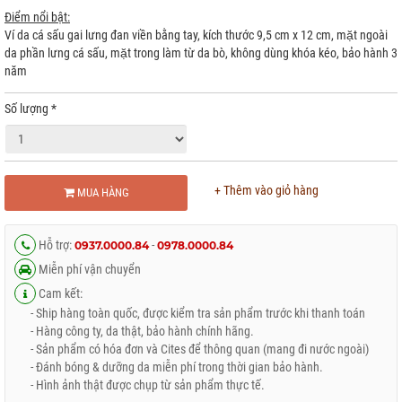
Điểm nổi bật:
Ví da cá sấu gai lưng đan viền bằng tay, kích thước 9,5 cm x 12 cm, mặt ngoài
da phần lưng cá sấu, mặt trong làm từ da bò, không dùng khóa kéo, bảo hành 3
năm
Số lượng
*
+ Thêm vào giỏ hàng
MUA HÀNG
Hỗ trợ:
-
0937.0000.84
0978.0000.84
Miễn phí vận chuyển
Cam kết:
- Ship hàng toàn quốc, được kiểm tra sản phẩm trước khi thanh toán
- Hàng công ty, da thật, bảo hành chính hãng.
- Sản phẩm có hóa đơn và Cites để thông quan (mang đi nước ngoài)
- Đánh bóng & dưỡng da miễn phí trong thời gian bảo hành.
- Hình ảnh thật được chụp từ sản phẩm thực tế.