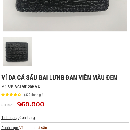
VÍ DA CÁ SẤU GAI LƯNG ĐAN VIỀN MÀU ĐEN
Mã S/P:
VCL95120HMC
(830 đánh giá)
960.000
Giá bán:
Tình trạng:
Còn hàng
Danh mục:
Ví nam da cá sấu