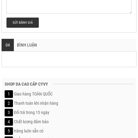
GỬI ĐÁNH GIÁ
04
BÌNH LUẬN
SHOP DA CAO CẤP CYVY
1
Giao hàng TOÀN QUỐC
2
Thanh toán khi nhận hàng
3
Đổi trả trong 15 ngày
4
Chất lượng đảm bảo
5
Hàng luôn sẵn có