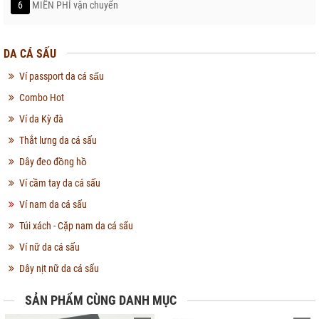
6
MIỄN PHÍ vận chuyển
DA CÁ SẤU
Ví passport da cá sấu
Combo Hot
Ví da Kỳ đà
Thắt lưng da cá sấu
Dây đeo đồng hồ
Ví cầm tay da cá sấu
Ví nam da cá sấu
Túi xách - Cặp nam da cá sấu
Ví nữ da cá sấu
Dây nịt nữ da cá sấu
SẢN PHẨM CÙNG DANH MỤC