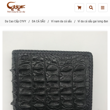
Tog
nav
Da Cao Cấp CYVY
DA CÁ SẤU
Ví nam da cá sấu
Ví da cá sấu gai lưng đan 