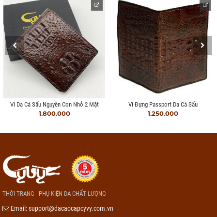
Ví Da Cá Sấu Nguyên Con Nhỏ 2 Mặt
Ví Đựng Passport Da Cá Sấu
1.800.000
1.250.000
THỜI TRANG - PHỤ KIỆN DA CHẤT LƯỢNG
Email:
support@dacaocapcyvy.com.vn