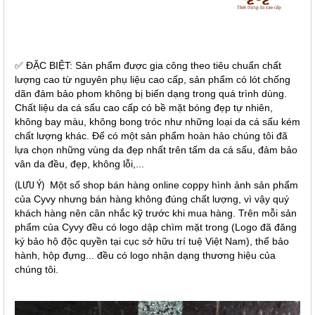
✅ ĐẶC BIỆT: Sản phẩm được gia công theo tiêu chuẩn chất
lượng cao từ nguyên phụ liệu cao cấp, sản phẩm có lót chống
dãn đảm bảo phom không bị biến dạng trong quá trình dùng.
Chất liệu da cá sấu cao cấp có bề mặt bóng đẹp tự nhiên,
không bay màu, không bong tróc như những loại da cá sấu kém
chất lượng khác. Để có một sản phẩm hoàn hảo chúng tôi đã
lựa chọn những vùng da đẹp nhất trên tấm da cá sấu, đảm bảo
vân da đều, đẹp, không lỗi,...
(LƯU Ý)
Một số shop bán hàng online coppy hình ảnh sản phẩm
của Cyvy nhưng bán hàng không đúng chất lượng, vì vậy quý
khách hàng nên cân nhắc kỹ trước khi mua hàng. Trên mỗi sản
phẩm của Cyvy đều có logo dập chìm mặt trong (Logo đã đăng
ký bảo hộ độc quyền tại cục sở hữu trí tuệ Việt Nam), thể bảo
hành, hộp đựng... đều có logo nhận dạng thương hiệu của
chúng tôi.