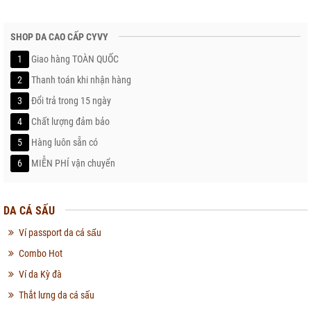
SHOP DA CAO CẤP CYVY
1
Giao hàng TOÀN QUỐC
2
Thanh toán khi nhận hàng
3
Đổi trả trong 15 ngày
4
Chất lượng đảm bảo
5
Hàng luôn sẵn có
6
MIỄN PHÍ vận chuyển
DA CÁ SẤU
Ví passport da cá sấu
Combo Hot
Ví da Kỳ đà
Thắt lưng da cá sấu