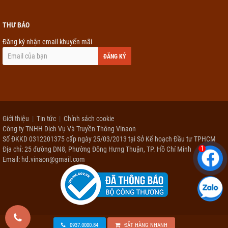
THƯ BÁO
Đăng ký nhận email khuyến mãi
ĐĂNG KÝ
Giới thiệu
Tin tức
Chính sách cookie
Công ty TNHH Dịch Vụ Và Truyền Thông Vinaon
Số ĐKKD 0312201375 cấp ngày 25/03/2013 tại Sở Kế hoạch Đầu tư TPHCM
1
Địa chỉ: 25 đường DN8, Phường Đông Hưng Thuận, TP. Hồ Chí Minh
Email: hd.vinaon@gmail.com
0937.0000.84
ĐẶT HÀNG NHANH