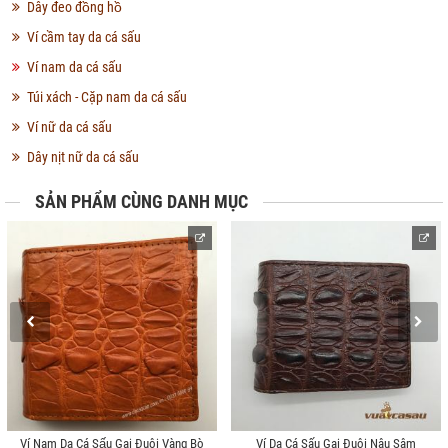
Dây đeo đồng hồ
Ví cầm tay da cá sấu
Ví nam da cá sấu
Túi xách - Cặp nam da cá sấu
Ví nữ da cá sấu
Dây nịt nữ da cá sấu
SẢN PHẨM CÙNG DANH MỤC
Ví Nam Da Cá Sấu Gai Đuôi Vàng Bò
Ví Da Cá Sấu Gai Đuôi Nâu Sậm