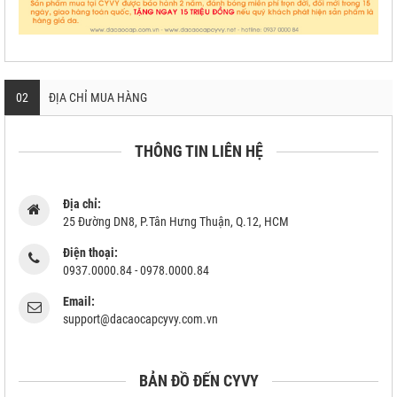
02
ĐỊA CHỈ MUA HÀNG
THÔNG TIN LIÊN HỆ
Địa chỉ:
25 Đường DN8, P.Tân Hưng Thuận, Q.12, HCM
Điện thoại:
0937.0000.84 - 0978.0000.84
Email:
support@dacaocapcyvy.com.vn
BẢN ĐỒ ĐẾN CYVY