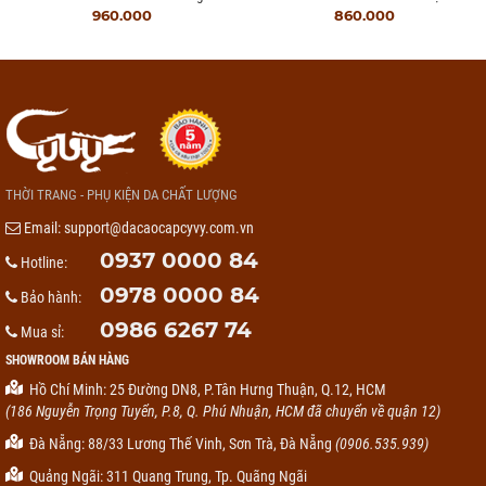
960.000
860.000
THỜI TRANG - PHỤ KIỆN DA CHẤT LƯỢNG
Email:
support@dacaocapcyvy.com.vn
0937 0000 84
Hotline:
0978 0000 84
Bảo hành:
0986 6267 74
Mua sỉ:
SHOWROOM BÁN HÀNG
Hồ Chí Minh: 25 Đường DN8, P.Tân Hưng Thuận, Q.12, HCM
(186 Nguyễn Trọng Tuyển, P.8, Q. Phú Nhuận, HCM đã chuyển về quận 12)
Đà Nẵng: 88/33 Lương Thế Vinh, Sơn Trà, Đà Nẵng
(0906.535.939)
Quảng Ngãi: 311 Quang Trung, Tp. Quãng Ngãi