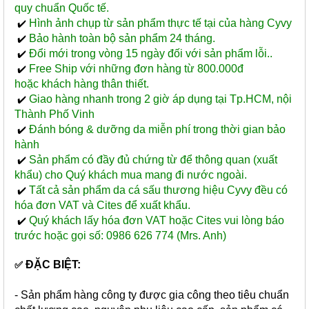
quy chuẩn Quốc tế.
Hình ảnh chụp từ sản phẩm thực tế tại của hàng Cyvy
✔️
Bảo hành toàn bộ sản phẩm 24 tháng.
✔️
Đổi mới trong vòng 15 ngày đối với sản phẩm lỗi..
✔️
Free Ship với những đơn hàng từ 800.000đ
✔️
hoặc khách hàng thân thiết.
Giao hàng nhanh trong 2 giờ áp dụng tại Tp.HCM, nội
✔️
Thành Phố Vinh
Đánh bóng & dưỡng da miễn phí trong thời gian bảo
✔️
hành
Sản phẩm có đầy đủ chứng từ để thông quan (xuất
✔️
khẩu) cho Quý khách mua mang đi nước ngoài.
Tất cả sản phẩm da cá sấu thương hiệu Cyvy đều có
✔️
hóa đơn VAT và Cites để xuất khẩu.
Quý khách lấy hóa đơn VAT hoặc Cites vui lòng báo
✔️
trước hoặc gọi số: 0986 626 774 (Mrs. Anh)
ĐẶC BIỆT:
✅
- Sản phẩm hàng công ty được gia công theo tiêu chuẩn