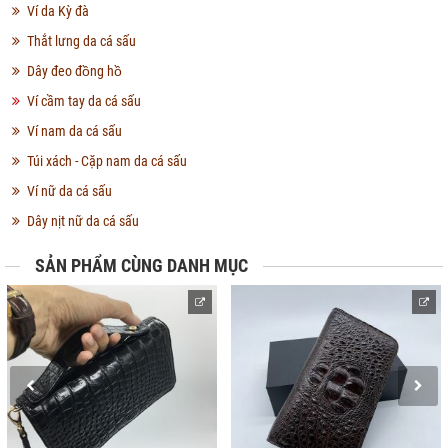
Ví da Kỳ đà
Thắt lưng da cá sấu
Dây đeo đồng hồ
Ví cầm tay da cá sấu
Ví nam da cá sấu
Túi xách - Cặp nam da cá sấu
Ví nữ da cá sấu
Dây nịt nữ da cá sấu
SẢN PHẨM CÙNG DANH MỤC