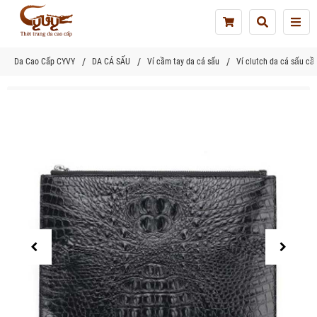
Tog
nav
Da Cao Cấp CYVY
DA CÁ SẤU
Ví cầm tay da cá sấu
Ví clutch da cá sấu câ