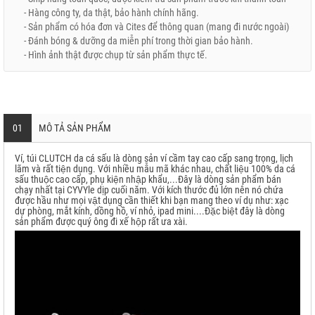
- Hàng công ty, da thật, bảo hành chính hãng.
- Sản phẩm có hóa đơn và Cites để thông quan (mang đi nước ngoài)
- Đánh bóng & dưỡng da miễn phí trong thời gian bảo hành.
- Hình ảnh thật được chụp từ sản phẩm thực tế.
01
MÔ TẢ SẢN PHẨM
Ví, túi CLUTCH da cá sấu là dòng sản ví cầm tay cao cấp sang trọng, lịch
lãm và rất tiện dụng. Với nhiều mẫu mã khác nhau, chất liệu 100% da cá
sấu thuộc cao cấp, phụ kiện nhập khẩu,...Đây là dòng sản phẩm bán
chạy nhất tại CYVYle dịp cuối năm. Với kích thước đủ lớn nên nó chứa
được hầu như mọi vật dụng cần thiết khi bạn mang theo ví dụ như: xạc
dự phòng, mắt kính, dồng hồ, ví nhỏ, ipad mini....Đặc biệt đây là dòng
sản phẩm được quý ông đi xế hộp rất ưa xài.