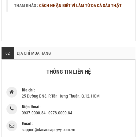
THAM KHẢO :
CÁCH NHẬN BIẾT VÍ LÀM TỪ DA CÁ SẤU THẬT
02
ĐỊA CHỈ MUA HÀNG
THÔNG TIN LIÊN HỆ
Địa chỉ:
25 Đường DN8, P.Tân Hưng Thuận, Q.12, HCM
Điện thoại:
0937.0000.84 - 0978.0000.84
Email:
support@dacaocapcyvy.com.vn