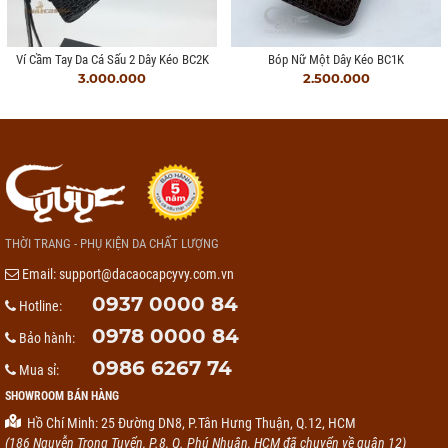
Ví Cầm Tay Da Cá Sấu 2 Dây Kéo BC2K
Bóp Nữ Một Dây Kéo BC1K
3.000.000
2.500.000
THỜI TRANG - PHỤ KIỆN DA CHẤT LƯỢNG
Email:
support@dacaocapcyvy.com.vn
0937 0000 84
Hotline:
0978 0000 84
Bảo hành:
0986 6267 74
Mua sỉ:
SHOWROOM BÁN HÀNG
Hồ Chí Minh: 25 Đường DN8, P.Tân Hưng Thuận, Q.12, HCM
(186 Nguyễn Trọng Tuyển, P.8, Q. Phú Nhuận, HCM đã chuyển về quận 12)