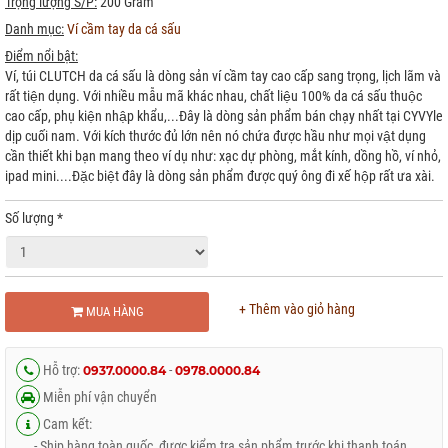
Trọng lượng S/P:
200 Gram
Danh mục:
Ví cầm tay da cá sấu
Điểm nổi bật:
Ví, túi CLUTCH da cá sấu là dòng sản ví cầm tay cao cấp sang trọng, lịch lãm và
rất tiện dụng. Với nhiều mẫu mã khác nhau, chất liệu 100% da cá sấu thuộc
cao cấp, phụ kiện nhập khẩu,...Đây là dòng sản phẩm bán chạy nhất tại CYVYle
dịp cuối nam. Với kích thước đủ lớn nên nó chứa được hầu như mọi vật dụng
cần thiết khi bạn mang theo ví dụ như: xạc dự phòng, mắt kính, dồng hồ, ví nhỏ,
ipad mini....Đặc biệt đây là dòng sản phẩm được quý ông đi xế hộp rất ưa xài.
Số lượng
*
+ Thêm vào giỏ hàng
MUA HÀNG
Hỗ trợ:
-
0937.0000.84
0978.0000.84
Miễn phí vận chuyển
Cam kết:
- Ship hàng toàn quốc, được kiểm tra sản phẩm trước khi thanh toán