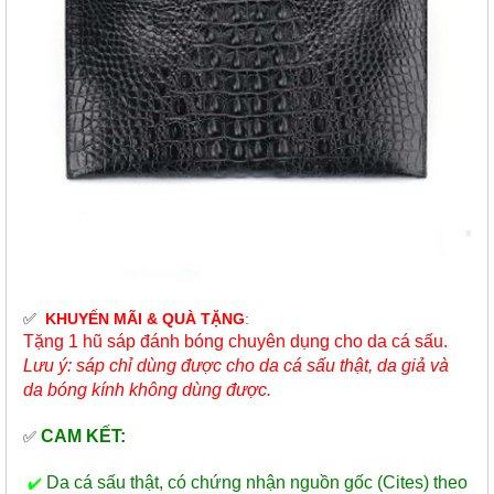
✅
KHUYẾN MÃI & QUÀ TẶNG
:
Tặng 1 hũ sáp đánh bóng chuyên dụng cho da cá sấu.
Lưu ý: sáp chỉ dùng được cho da cá sấu thật, da giả và
da bóng kính không dùng được.
CAM KẾT:
✅
Da cá sấu thật, có chứng nhận nguồn gốc (Cites) theo
✔️