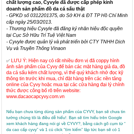
chất lượng cao, Cyvyle đã được cấp phép kinh
doanh sản phẩm đồ da cá sấu thật
-
GPKD số 0312201375, do Sở KH & ĐT TP Hồ Chí Minh
cấp ngày 25/03/2013.
- Thương hiệu Cyvyle đã đăng ký nhãn hiệu độc quyền
tại Cục Sở Hữu Trí Tuệ Việt Nam
- Cyvyle được quản lý và phát triển bởi CTY TNHH Dịch
Vụ và Truyền Thông Vinaon
LƯU Ý: Hiện nay có rất nhiều đơn vị đã coppy hình
✅
ảnh sản phẩm của Cyvy để bán các mặt hàng giả da, đồ
da cá sấu kém chất lượng, vì thế quý khách nhớ đọc kỹ
thông tin trước khi mua, chỉ đặt hàng trên các nền tảng
online của Cyvy hoặc mua tại các cửa hàng đại lý chính
thức được công bố rõ trên website:
www.dacaocapcyvy.com.vn
Nếu bạn chưa từng dùng sản phẩm của CYVY, bạn sẽ chưa tin
tưởng chúng tôi là điều dễ hiểu!. Bạn sẽ tìm hiểu trên Google
xem khách hàng đang nói gì về CYVY?, bằng cách gõ cụm từ “
da cao cấp cyvy” và 1 cú click “tìm kiếm” lập tức bạn sẽ có 1