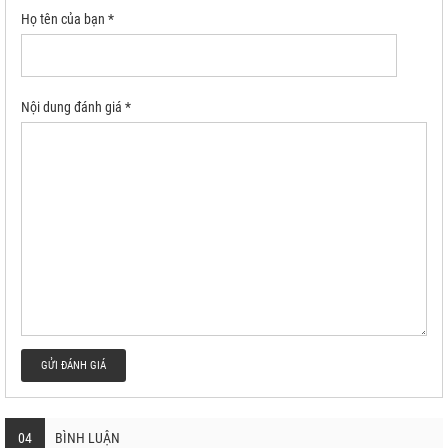
Họ tên của bạn *
Nội dung đánh giá *
GỬI ĐÁNH GIÁ
04
BÌNH LUẬN