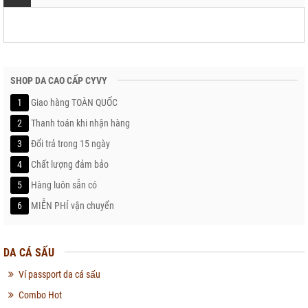
SHOP DA CAO CẤP CYVY
1
Giao hàng TOÀN QUỐC
2
Thanh toán khi nhận hàng
3
Đổi trả trong 15 ngày
4
Chất lượng đảm bảo
5
Hàng luôn sẵn có
6
MIỄN PHÍ vận chuyển
DA CÁ SẤU
Ví passport da cá sấu
Combo Hot