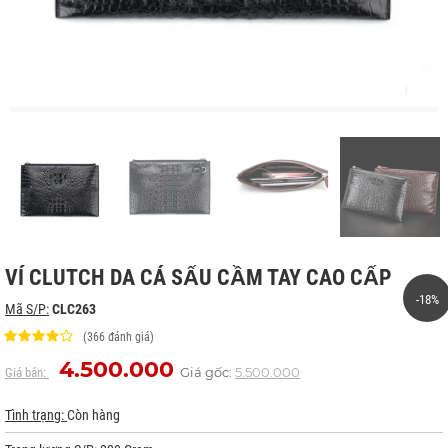
VÍ CLUTCH DA CÁ SẤU CẦM TAY CAO CẤP
-18%
Mã S/P:
CLC263
(366 đánh giá)
4.500.000
Giá gốc:
5.500.000
Giá bán:
Tình trạng:
Còn hàng