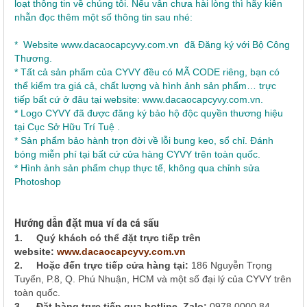
loạt thông tin về chúng tôi. Nếu vẫn chưa hài lòng thì hãy kiên
nhẫn đọc thêm một số thông tin sau nhé:
* Website
www.dacaocapcyvy.com.vn
đã Đăng ký với Bộ Công
Thương.
* Tất cả sản phẩm của CYVY đều có MÃ CODE riêng, bạn có
thể kiểm tra giá cả, chất lượng và hình ảnh sản phẩm… trực
tiếp bất cứ ở đâu tại website: www.dacaocapcyvy.com.vn.
* Logo CYVY đã được đăng ký bảo hộ độc quyền thương hiệu
tại Cục Sở Hữu Trí Tuệ .
* Sản phẩm bảo hành trọn đời về lỗi bung keo, sổ chỉ. Đánh
bóng miễn phí tại bất cứ cửa hàng CYVY trên toàn quốc.
* Hình ảnh sản phẩm chụp thực tế, không qua chỉnh sửa
Photoshop
Hướng dẫn đặt mua ví da cá sấu
1.
Quý khách có thể đặt trực tiếp trên
website:
www.dacaocapcyvy.com.vn
2.
Hoặc đến trực tiếp cửa hàng tại:
186 Nguyễn Trọng
Tuyển, P.8, Q. Phú Nhuận, HCM và một số đại lý của CYVY trên
toàn quốc.
3.
Đặt hàng trực tiếp qua hotline, Zalo:
0978 0000 84 –