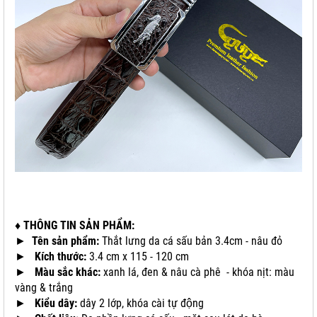
♦ THÔNG TIN SẢN PHẨM:
►
Tên sản phẩm:
Thắt lưng da cá sấu bản 3.4cm - nâu đỏ
►
Kích thước:
3.4 cm x 115 - 120 cm
►
Màu sắc khác:
xanh lá, đen & nâu cà phê - khóa nịt: màu
vàng & trắng
►
Kiểu dây:
dây 2 lớp, khóa cài tự động