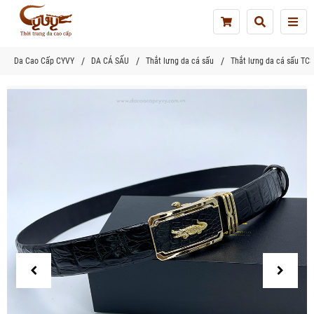
Tog
nav
Da Cao Cấp CYVY
DA CÁ SẤU
Thắt lưng da cá sấu
Thắt lưng da cá sấu TC