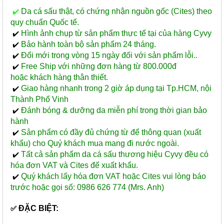
Da cá sấu thật, có chứng nhận nguồn gốc (Cites) theo
✔️
quy chuẩn Quốc tế.
Hình ảnh chụp từ sản phẩm thực tế tại của hàng Cyvy
✔️
Bảo hành toàn bộ sản phẩm 24 tháng.
✔️
Đổi mới trong vòng 15 ngày đối với sản phẩm lỗi..
✔️
Free Ship với những đơn hàng từ 800.000đ
✔️
hoặc khách hàng thân thiết.
Giao hàng nhanh trong 2 giờ áp dụng tại Tp.HCM, nội
✔️
Thành Phố Vinh
Đánh bóng & dưỡng da miễn phí trong thời gian bảo
✔️
hành
Sản phẩm có đầy đủ chứng từ để thông quan (xuất
✔️
khẩu) cho Quý khách mua mang đi nước ngoài.
Tất cả sản phẩm da cá sấu thương hiệu Cyvy đều có
✔️
hóa đơn VAT và Cites để xuất khẩu.
Quý khách lấy hóa đơn VAT hoặc Cites vui lòng báo
✔️
trước hoặc gọi số: 0986 626 774 (Mrs. Anh)
ĐẶC BIỆT:
✅