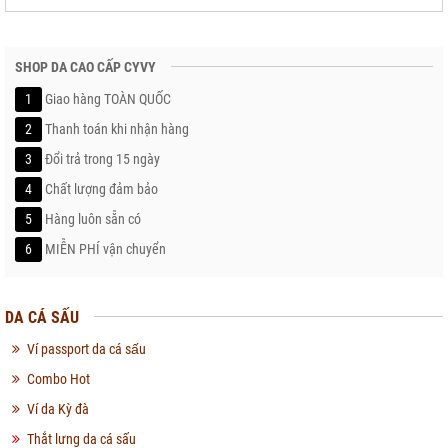
SHOP DA CAO CẤP CYVY
1
Giao hàng TOÀN QUỐC
2
Thanh toán khi nhận hàng
3
Đổi trả trong 15 ngày
4
Chất lượng đảm bảo
5
Hàng luôn sẵn có
6
MIỄN PHÍ vận chuyển
DA CÁ SẤU
Ví passport da cá sấu
Combo Hot
Ví da Kỳ đà
Thắt lưng da cá sấu