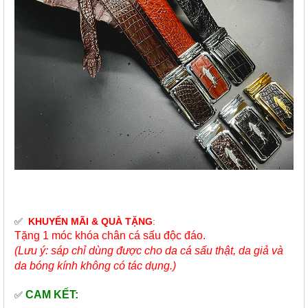
✅
KHUYẾN MÃI & QUÀ TẶNG
:
Tặng 1 móc khóa chân cá sấu độc đáo.
(Lưu ý: sáp chỉ dùng được cho da cá sấu thật, da giả và
da bóng kính không có tác dụng.)
CAM KẾT:
✅