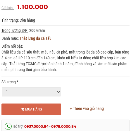
1.100.000
Giá bán:
Tình trạng:
Còn hàng
Trọng lượng S/P:
200 Gram
Danh mục:
Thắt lưng da cá sấu
Điểm nổi bật:
Chất liệu da cá sấu thật, màu nâu cà phê, mặt trong lót da bò cao cấp, bản rộng
3.4 cm dài từ 110 cm đến 140 cm, khóa nịt kiểu tự động chất liệu hợp kim cao
cấp. Thắt lưng TC34C được bảo hành 1 năm, đánh bóng và làm mới sản phẩm
miễn phí trong thời gian bảo hành.
Số lượng
*
+ Thêm vào giỏ hàng
MUA HÀNG
Hỗ trợ:
-
0937.0000.84
0978.0000.84