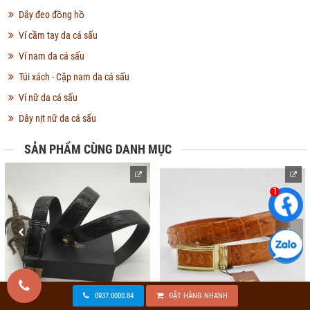
Dây đeo đồng hồ
Ví cầm tay da cá sấu
Ví nam da cá sấu
Túi xách - Cặp nam da cá sấu
Ví nữ da cá sấu
Dây nịt nữ da cá sấu
SẢN PHẨM CÙNG DANH MỤC
1
0937.0000.84
ĐẶT HÀNG NHANH