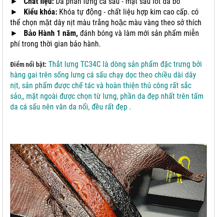
►
Chất liệu:
Da phần lưng cá sấu - mặt sau lót da bò
►
Kiểu khóa:
Khóa tự động - chất liệu hợp kim cao cấp. có
thể chọn mặt dây nịt màu trắng hoặc màu vàng theo sở thích
►
Bảo Hành 1 năm,
đánh bóng và làm mới sản phẩm miễn
phí trong thời gian bảo hành.
Thắt lưng TC34C là dòng sản phẩm đặc trưng bởi
Điểm nổi bật:
hàng gai trên sống lưng cá sấu chạy dọc theo chiều dài dây
nịt, sản phẩm được chế tác và hoàn thiện thủ công rất sắc
sảo,, mặt ngoài được chọn từ lưng, phần da đẹp nhất trên tấm
da cá sấu nên vân da nổi, đều rất đẹp .