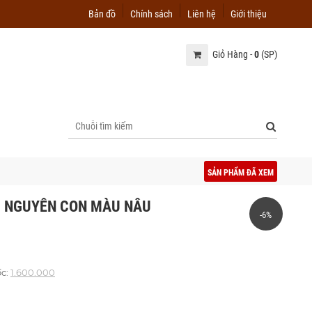
Bản đồ
Chính sách
Liên hệ
Giới thiệu
Giỏ Hàng -
0
(SP)
SẢN PHẨM ĐÃ XEM
́U NGUYÊN CON MÀU NÂU
-6%
ốc:
1.600.000