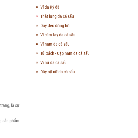
Ví da Kỳ đà
Thắt lưng da cá sấu
Dây đeo đồng hồ
Ví cầm tay da cá sấu
Ví nam da cá sấu
Túi xách - Cặp nam da cá sấu
Ví nữ da cá sấu
Dây nịt nữ da cá sấu
trang, là sự
ng sản phẩm