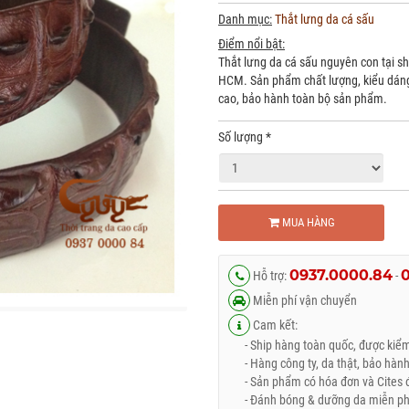
Danh mục:
Thắt lưng da cá sấu
Điểm nổi bật:
Thắt lưng da cá sấu nguyên con tại sh
HCM. Sản phẩm chất lượng, kiểu dáng h
cao, bảo hành toàn bộ sản phẩm.
Số lượng
*
MUA HÀNG
0937.0000.84
Hỗ trợ:
-
Miễn phí vận chuyển
Cam kết:
- Ship hàng toàn quốc, được kiểm 
- Hàng công ty, da thật, bảo hành
- Sản phẩm có hóa đơn và Cites đ
- Đánh bóng & dưỡng da miễn phí 