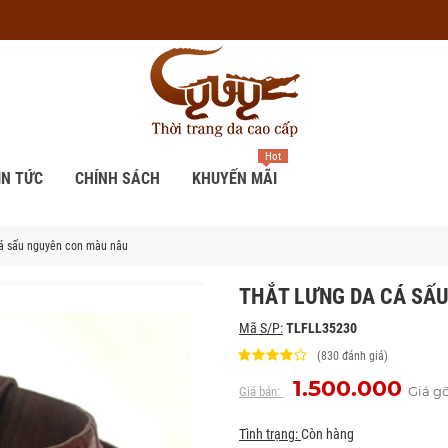
Hot
IN TỨC
CHÍNH SÁCH
KHUYẾN MÃI
á sấu nguyên con màu nâu
THẮT LƯNG DA CÁ SÂ
Mã S/P:
TLFLL35230
(830 đánh giá)
1.500.000
Giá g
Giá bán:
Tình trạng:
Còn hàng