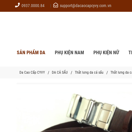
0937.0000.84
support@dacaocapcyvy.com.vn
SẢN PHẨM DA
PHỤ KIỆN NAM
PHỤ KIỆN NỮ
T
Da Cao Cấp CYVY
DA CÁ SẤU
Thắt lưng da cá sấu
Thắt lưng da c