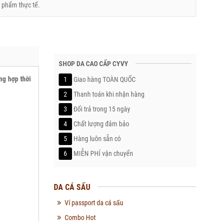
 phẩm thực tế.
SHOP DA CAO CẤP CYVY
ng hợp thời
1
Giao hàng TOÀN QUỐC
2
Thanh toán khi nhận hàng
3
Đổi trả trong 15 ngày
4
Chất lượng đảm bảo
5
Hàng luôn sẵn có
6
MIỄN PHÍ vận chuyển
DA CÁ SẤU
Ví passport da cá sấu
Combo Hot