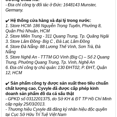
- Địa chỉ công ty đối tác ở Đức: 1648143 Munster,
Germany.
✔️
Hệ thống cửa hàng và đại lý trong nước:
1. Store HCM- 186 Nguyễn Trọng Tuyển, Phường 8,
Quận Phú Nhuận, HCM
2. Store Miền Trung - 311 Quang Trung, Tp. Quãng Ngãi
3. Store Lâm Đồng- Big C , Đà Lạt, Lâm Đồng
4. Store Đà Nẵng- 88 Lương Thế Vinh, Sơn Trà, Đà
Nẵng
5. Store Nghệ An - TTTM GO Vinh (Big C) – Số 2 Quang
Trung, Phường Quang Trung, Tp. Vinh, Nghệ An
6. Địa chỉ công ty chủ quản: 130 ĐHT02, P. ĐHT, Quận
12, HCM
✔️
Sản phẩm công ty được sản xuất theo tiêu chuẩn
chất lượng cao, Cyvyle đã được cấp phép kinh
doanh sản phẩm đồ da cá sấu thật
-
GPKD số 0312201375, do Sở KH & ĐT TP Hồ Chí Minh
cấp ngày 25/03/2013.
- Thương hiệu Cyvyle đã đăng ký nhãn hiệu độc quyền
tại Cục Sở Hữu Trí Tuệ Việt Nam