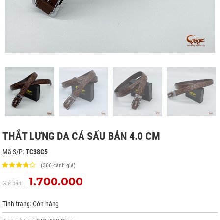
THẮT LƯNG DA CÁ SẤU BẢN 4.0 CM
Mã S/P:
TC38C5
(306 đánh giá)
1.700.000
Giá bán:
Tình trạng:
Còn hàng