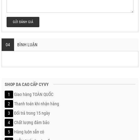
GỬI ĐÁNH GIÁ
04
BÌNH LUẬN
SHOP DA CAO CẤP CYVY
1
Giao hàng TOÀN QUỐC
2
Thanh toán khi nhận hàng
3
Đổi trả trong 15 ngày
4
Chất lượng đảm bảo
5
Hàng luôn sẵn có