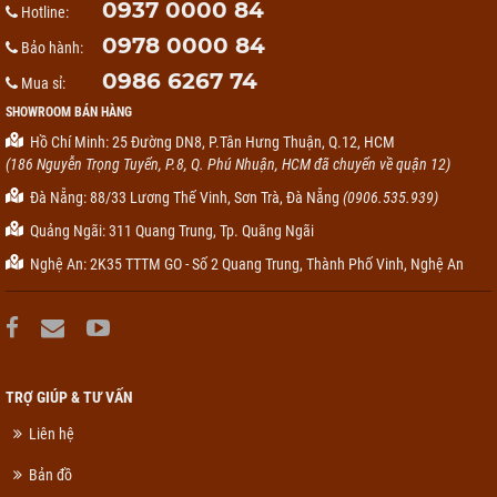
0937 0000 84
Hotline:
0978 0000 84
Bảo hành:
0986 6267 74
Mua sỉ:
SHOWROOM BÁN HÀNG
Hồ Chí Minh: 25 Đường DN8, P.Tân Hưng Thuận, Q.12, HCM
(186 Nguyễn Trọng Tuyển, P.8, Q. Phú Nhuận, HCM đã chuyển về quận 12)
Đà Nẵng: 88/33 Lương Thế Vinh, Sơn Trà, Đà Nẵng
(0906.535.939)
Quảng Ngãi: 311 Quang Trung, Tp. Quãng Ngãi
Nghệ An: 2K35 TTTM GO - Số 2 Quang Trung, Thành Phố Vinh, Nghệ An
TRỢ GIÚP & TƯ VẤN
Liên hệ
Bản đồ