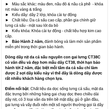
► Màu sắc khác:
màu đen
, nâu đỏ & nâu cà phê - khóa
nịt: màu vàng & trắng
► Kiểu dây: dây 2 lớp, khóa cài tự động
► Chất liệu: Da cá sấu cao cấp, phần gia chính giữ
lưng cá sấu - mặt sau lót da bò
► Kiểu khóa: Khóa cài tự động - chất liệu hợp kim cao
cấp.
►
Bảo Hành 2 năm,
đánh bóng và làm mới sản phẩm
miễn phí trong thời gian bảo hành.
Dòng dây nịt da cá sấu nguyên con gai lưng CT38C
có vân đều và đẹp hơn mẫu dây CT38, thời hạn bảo
hành tới 2 năm, đặc biệt mỗi tấm da cá sấu chỉ làm
được 2 sợi dây kiểu này vì thế đây là dòng dây được
rất nhiều khách hàng chọn lựa.
Điểm nổi bật:
Chất liệu da dọc sống lưng cá sấu, mặt da
đặc trưng bởi những hàng gai chạy dọc theo chiều dài
dây nịt, có 3 loại vân da trên bề mặt dây, gù ở gần đầu,
gai lưng và vẩy đuôi nên một số người thường gọi là dây