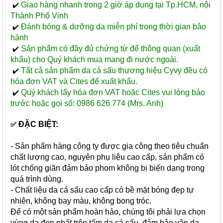
Giao hàng nhanh trong 2 giờ áp dụng tại Tp.HCM, nội
✔️
Thành Phố Vinh
Đánh bóng & dưỡng da miễn phí trong thời gian bảo
✔️
hành
Sản phẩm có đầy đủ chứng từ để thông quan (xuất
✔️
khẩu) cho Quý khách mua mang đi nước ngoài.
Tất cả sản phẩm da cá sấu thương hiệu Cyvy đều có
✔️
hóa đơn VAT và Cites để xuất khẩu.
Quý khách lấy hóa đơn VAT hoặc Cites vui lòng báo
✔️
trước hoặc gọi số: 0986 626 774 (Mrs. Anh)
ĐẶC BIỆT:
✅
- Sản phẩm hàng công ty được gia công theo tiêu chuẩn
chất lượng cao, nguyên phụ liệu cao cấp, sản phẩm có
lót chống giãn đảm bảo phom không bị biến dạng trong
quá trình dùng.
- Chất liệu da cá sấu cao cấp có bề mặt bóng đẹp tự
nhiên, không bay màu, không bong tróc.
Để có một sản phẩm hoàn hảo, chúng tôi phải lựa chọn
vùng da đẹp nhất trên tấm da cá sấu, đảm bảo vân da