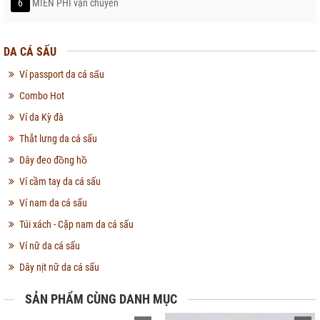
6
MIỄN PHÍ vận chuyển
DA CÁ SẤU
Ví passport da cá sấu
Combo Hot
Ví da Kỳ đà
Thắt lưng da cá sấu
Dây đeo đồng hồ
Ví cầm tay da cá sấu
Ví nam da cá sấu
Túi xách - Cặp nam da cá sấu
Ví nữ da cá sấu
Dây nịt nữ da cá sấu
SẢN PHẨM CÙNG DANH MỤC