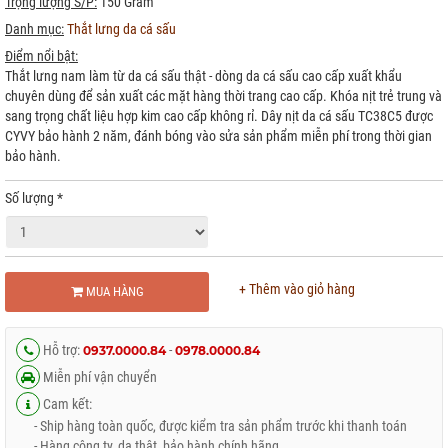
Trọng lượng S/P:
150 Gram
Danh mục:
Thắt lưng da cá sấu
Điểm nổi bật:
Thắt lưng nam làm từ da cá sấu thật - dòng da cá sấu cao cấp xuất khẩu
chuyên dùng để sản xuất các mặt hàng thời trang cao cấp. Khóa nịt trẻ trung và
sang trọng chất liệu hợp kim cao cấp không rỉ. Dây nịt da cá sấu TC38C5 được
CYVY bảo hành 2 năm, đánh bóng vào sửa sản phẩm miễn phí trong thời gian
bảo hành.
Số lượng
*
+ Thêm vào giỏ hàng
MUA HÀNG
Hỗ trợ:
-
0937.0000.84
0978.0000.84
Miễn phí vận chuyển
Cam kết:
- Ship hàng toàn quốc, được kiểm tra sản phẩm trước khi thanh toán
- Hàng công ty, da thật, bảo hành chính hãng.