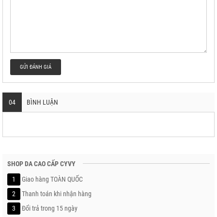
GỬI ĐÁNH GIÁ
04
BÌNH LUẬN
SHOP DA CAO CẤP CYVY
1
Giao hàng TOÀN QUỐC
2
Thanh toán khi nhận hàng
3
Đổi trả trong 15 ngày