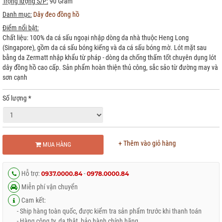
Trọng lượng S/P:
90 Gram
Danh mục:
Dây đeo đồng hồ
Điểm nổi bật:
Chất liệu: 100% da cá sấu ngoại nhập dòng da nhà thuộc Heng Long
(Singapore), gồm da cá sấu bóng kiếng và da cá sấu bóng mờ. Lót mặt sau
bằng da Zermatt nhập khẩu từ pháp - dòng da chống thấm tốt chuyên dụng lót
dây đồng hồ cao cấp. Sản phẩm hoàn thiện thủ công, sắc sảo từ đường may và
sơn cạnh
Số lượng
*
+ Thêm vào giỏ hàng
MUA HÀNG
Hỗ trợ:
-
0937.0000.84
0978.0000.84
Miễn phí vận chuyển
Cam kết:
- Ship hàng toàn quốc, được kiểm tra sản phẩm trước khi thanh toán
- Hàng công ty, da thật, bảo hành chính hãng.