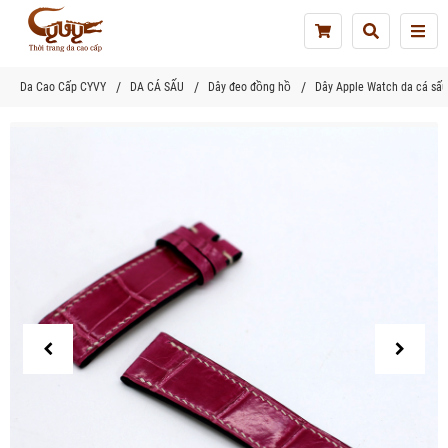
Tog
nav
Da Cao Cấp CYVY
DA CÁ SẤU
Dây đeo đồng hồ
Dây Apple Watch da cá sấu 