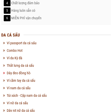
4
Chất lượng đảm bảo
5
Hàng luôn sẵn có
6
MIỄN PHÍ vận chuyển
DA CÁ SẤU
Ví passport da cá sấu
Combo Hot
Ví da Kỳ đà
Thắt lưng da cá sấu
Dây đeo đồng hồ
Ví cầm tay da cá sấu
Ví nam da cá sấu
Túi xách - Cặp nam da cá sấu
Ví nữ da cá sấu
Dây nịt nữ da cá sấu