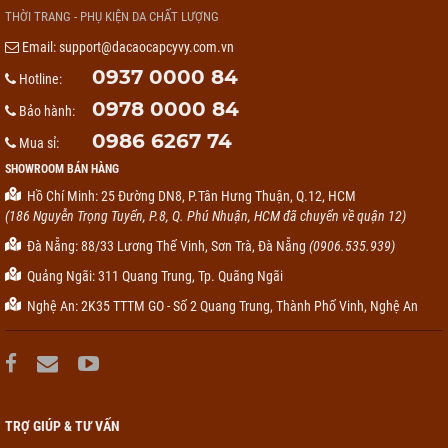
THỜI TRANG - PHỤ KIỆN DA CHẤT LƯỢNG
Email:
support@dacaocapcyvy.com.vn
0937 0000 84
Hotline:
0978 0000 84
Bảo hành:
0986 6267 74
Mua sỉ:
SHOWROOM BÁN HÀNG
Hồ Chí Minh: 25 Đường DN8, P.Tân Hưng Thuận, Q.12, HCM
(186 Nguyễn Trọng Tuyển, P.8, Q. Phú Nhuận, HCM đã chuyển về quận 12)
Đà Nẵng: 88/33 Lương Thế Vinh, Sơn Trà, Đà Nẵng
(0906.535.939)
Quảng Ngãi: 311 Quang Trung, Tp. Quãng Ngãi
Nghệ An: 2K35 TTTM GO - Số 2 Quang Trung, Thành Phố Vinh, Nghệ An
TRỢ GIÚP & TƯ VẤN