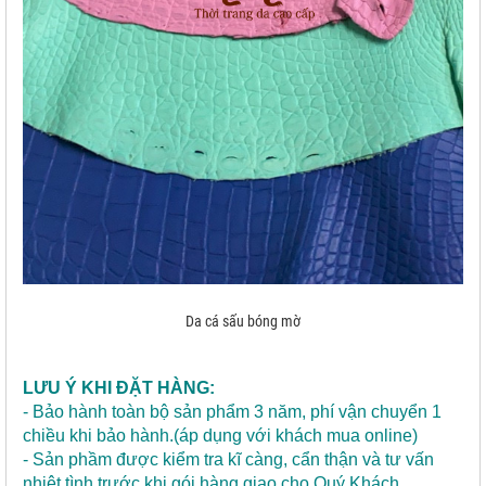
Da cá sấu bóng mờ
LƯU Ý KHI ĐẶT HÀNG:
- Bảo hành toàn bộ sản phẩm 3 năm, phí vận chuyển 1
chiều khi bảo hành.(áp dụng với khách mua online)
- Sản phầm được kiểm tra kĩ càng, cẩn thận và tư vấn
nhiệt tình trước khi gói hàng giao cho Quý Khách.