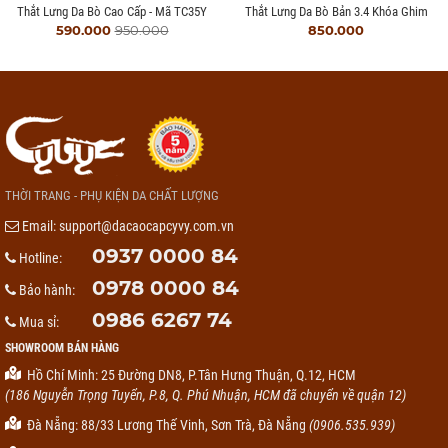
Thắt Lưng Da Bò Cao Cấp - Mã TC35Y
Thắt Lưng Da Bò Bản 3.4 Khóa Ghim
590.000
950.000
850.000
THỜI TRANG - PHỤ KIỆN DA CHẤT LƯỢNG
Email:
support@dacaocapcyvy.com.vn
0937 0000 84
Hotline:
0978 0000 84
Bảo hành:
0986 6267 74
Mua sỉ:
SHOWROOM BÁN HÀNG
Hồ Chí Minh: 25 Đường DN8, P.Tân Hưng Thuận, Q.12, HCM
(186 Nguyễn Trọng Tuyển, P.8, Q. Phú Nhuận, HCM đã chuyển về quận 12)
Đà Nẵng: 88/33 Lương Thế Vinh, Sơn Trà, Đà Nẵng
(0906.535.939)