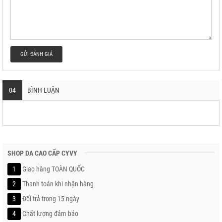
GỬI ĐÁNH GIÁ
04
BÌNH LUẬN
SHOP DA CAO CẤP CYVY
1
Giao hàng TOÀN QUỐC
2
Thanh toán khi nhận hàng
3
Đổi trả trong 15 ngày
4
Chất lượng đảm bảo