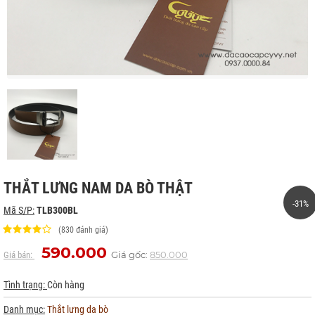
THẮT LƯNG NAM DA BÒ THẬT
-31%
Mã S/P:
TLB300BL
(830 đánh giá)
590.000
Giá gốc:
850.000
Giá bán:
Tình trạng:
Còn hàng
Danh mục:
Thắt lưng da bò