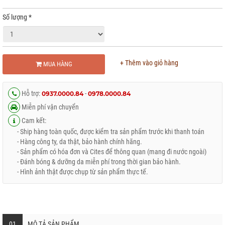
Số lượng
*
+ Thêm vào giỏ hàng
MUA HÀNG
Hỗ trợ:
-
0937.0000.84
0978.0000.84
Miễn phí vận chuyển
Cam kết:
- Ship hàng toàn quốc, được kiểm tra sản phẩm trước khi thanh toán
- Hàng công ty, da thật, bảo hành chính hãng.
- Sản phẩm có hóa đơn và Cites để thông quan (mang đi nước ngoài)
- Đánh bóng & dưỡng da miễn phí trong thời gian bảo hành.
- Hình ảnh thật được chụp từ sản phẩm thực tế.
01
MÔ TẢ SẢN PHẨM