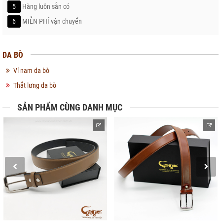
5
Hàng luôn sẵn có
6
MIỄN PHÍ vận chuyển
DA BÒ
Ví nam da bò
Thắt lưng da bò
SẢN PHẨM CÙNG DANH MỤC