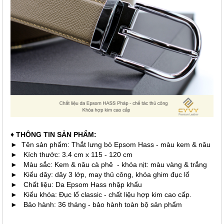
♦ THÔNG TIN SẢN PHẨM:
► Tên sản phẩm: Thắt lưng bò Epsom Hass - màu kem & nâu
► Kích thước: 3.4 cm x 115 - 120 cm
► Màu sắc: Kem & nâu cà phê - khóa nịt: màu vàng & trắng
► Kiểu dây: dây 3 lớp, may thủ công, khóa ghim đục lổ
► Chất liệu: Da Epsom Hass nhập khẩu
► Kiểu khóa: Đục lổ classic - chất liệu hợp kim cao cấp.
► Bảo hành: 36 tháng - bảo hành toàn bộ sản phẩm