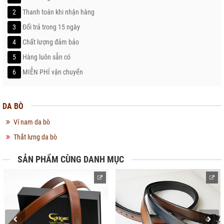
2
Thanh toán khi nhận hàng
3
Đổi trả trong 15 ngày
4
Chất lượng đảm bảo
5
Hàng luôn sẵn có
6
MIỄN PHÍ vận chuyển
DA BÒ
Ví nam da bò
Thắt lưng da bò
SẢN PHẨM CÙNG DANH MỤC