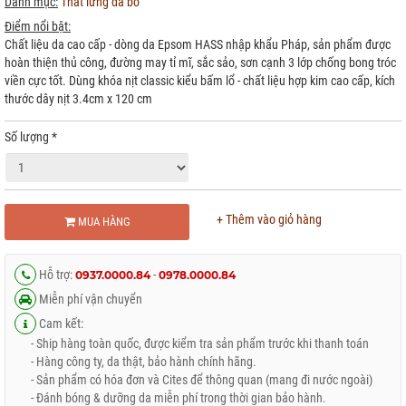
Danh mục:
Thắt lưng da bò
Điểm nổi bật:
Chất liệu da cao cấp - dòng da Epsom HASS nhập khẩu Pháp, sản phẩm được
hoàn thiện thủ công, đường may tỉ mĩ, sắc sảo, sơn cạnh 3 lớp chống bong tróc
viền cực tốt. Dùng khóa nịt classic kiểu bấm lổ - chất liệu hợp kim cao cấp, kích
thước dây nịt 3.4cm x 120 cm
Số lượng
*
+ Thêm vào giỏ hàng
MUA HÀNG
Hỗ trợ:
-
0937.0000.84
0978.0000.84
Miễn phí vận chuyển
Cam kết:
- Ship hàng toàn quốc, được kiểm tra sản phẩm trước khi thanh toán
- Hàng công ty, da thật, bảo hành chính hãng.
- Sản phẩm có hóa đơn và Cites để thông quan (mang đi nước ngoài)
- Đánh bóng & dưỡng da miễn phí trong thời gian bảo hành.