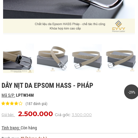
DÂY NỊT DA EPSOM HASS - PHÁP
-29%
Mã S/P:
LPTW34M
(187 đánh giá)
2.500.000
Giá gốc:
3.500.000
Giá bán:
Tình trạng:
Còn hàng