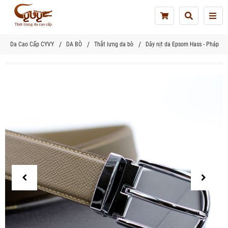
Tog
nav
Da Cao Cấp CYVY
DA BÒ
Thắt lưng da bò
Dây nịt da Epsom Hass - Pháp