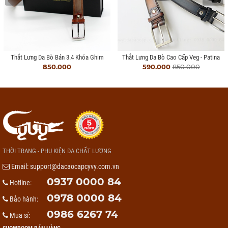
Thắt Lưng Da Bò Bản 3.4 Khóa Ghim
Thắt Lưng Da Bò Cao Cấp Veg - Patina
850.000
590.000
850.000
THỜI TRANG - PHỤ KIỆN DA CHẤT LƯỢNG
Email:
support@dacaocapcyvy.com.vn
0937 0000 84
Hotline:
0978 0000 84
Bảo hành:
0986 6267 74
Mua sỉ: