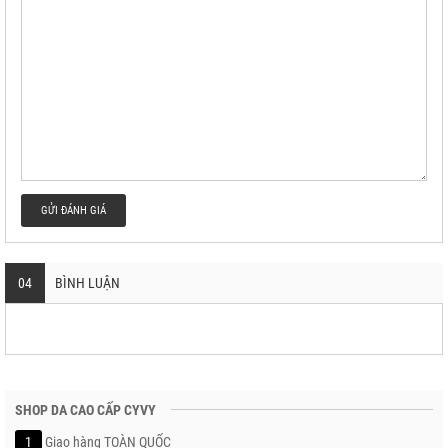
GỬI ĐÁNH GIÁ
04
BÌNH LUẬN
SHOP DA CAO CẤP CYVY
1
Giao hàng TOÀN QUỐC