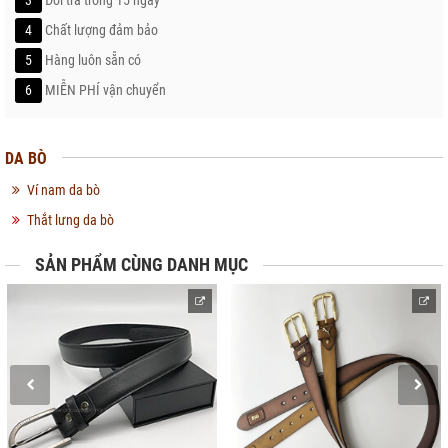
3
Đổi trả trong 15 ngày
4
Chất lượng đảm bảo
5
Hàng luôn sẵn có
6
MIỄN PHÍ vận chuyển
DA BÒ
Ví nam da bò
Thắt lưng da bò
SẢN PHẨM CÙNG DANH MỤC