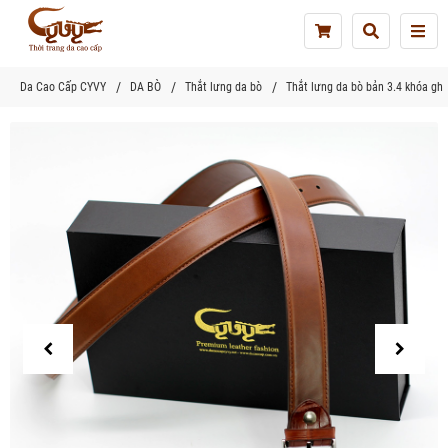
Tog
nav
Da Cao Cấp CYVY
DA BÒ
Thắt lưng da bò
Thắt lưng da bò bản 3.4 khóa gh