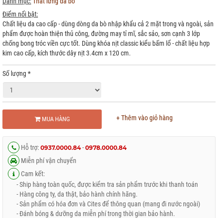
Danh mục:
Thắt lưng da bò
Điểm nổi bật:
Chất liệu da cao cấp - dùng dòng da bò nhập khẩu cả 2 mặt trong và ngoài, sản
phẩm được hoàn thiện thủ công, đường may tỉ mĩ, sắc sảo, sơn cạnh 3 lớp
chống bong tróc viền cực tốt. Dùng khóa nịt classic kiểu bấm lổ - chất liệu hợp
kim cao cấp, kích thước dây nịt 3.4cm x 120 cm.
Số lượng
*
+ Thêm vào giỏ hàng
MUA HÀNG
Hỗ trợ:
-
0937.0000.84
0978.0000.84
Miễn phí vận chuyển
Cam kết:
- Ship hàng toàn quốc, được kiểm tra sản phẩm trước khi thanh toán
- Hàng công ty, da thật, bảo hành chính hãng.
- Sản phẩm có hóa đơn và Cites để thông quan (mang đi nước ngoài)
- Đánh bóng & dưỡng da miễn phí trong thời gian bảo hành.