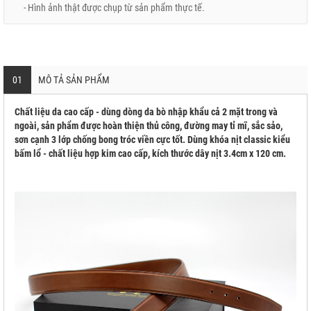
- Hình ảnh thật được chụp từ sản phẩm thực tế.
01
MÔ TẢ SẢN PHẨM
Chất liệu da cao cấp - dùng dòng da bò nhập khẩu cả 2 mặt trong và
ngoài, sản phẩm được hoàn thiện thủ công, đường may tỉ mĩ, sắc sảo,
sơn cạnh 3 lớp chống bong tróc viền cực tốt. Dùng khóa nịt classic kiểu
bấm lổ - chất liệu hợp kim cao cấp, kích thước dây nịt 3.4cm x 120 cm.