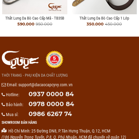
Thắt Lưng Da Bò Cao Cấp Mã - TB35B
Thắt Lưng Da Bò Cao Cấp 1 Lớp
590.000
950.000
350.000
450.000
THỜI TRANG - PHỤ KIỆN DA CHẤT LƯỢNG
Email:
support@dacaocapcyvy.com.vn
0937 0000 84
Hotline:
0978 0000 84
Bảo hành:
0986 6267 74
Mua sỉ:
SHOWROOM BÁN HÀNG
Hồ Chí Minh: 25 Đường DN8, P.Tân Hưng Thuận, Q.12, HCM
(186 Nguyễn Trọng Tuyển, P.8, Q. Phú Nhuận, HCM đã chuyển về quận 12)