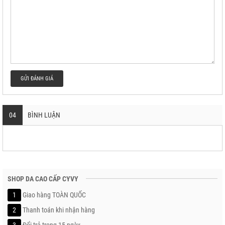
GỬI ĐÁNH GIÁ
04
BÌNH LUẬN
SHOP DA CAO CẤP CYVY
1
Giao hàng TOÀN QUỐC
2
Thanh toán khi nhận hàng