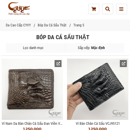
Tog
nav
Da Cao Cấp CYVY
Bóp Da Cá Sấu Thật
Trang 5
BÓP DA CÁ SẤU THẬT
Lọc danh mục
Sắp xếp:
Mặc định
Ví Nam Da Bàn Chân Cá Sấu Đan Viền VCJ952HM
Ví Bàn Chân Cá Sấu VCJ95121
1.250.000
1.250.000