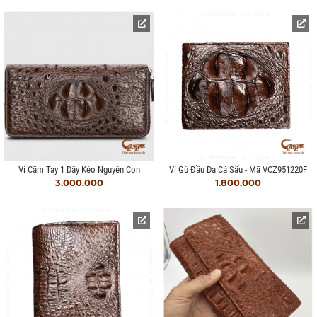
Ví Cầm Tay 1 Dây Kéo Nguyên Con
Ví Gù Đầu Da Cá Sấu - Mã VCZ951220F
3.000.000
1.800.000