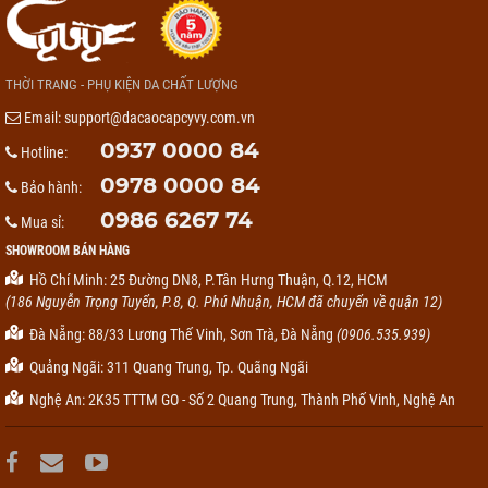
THỜI TRANG - PHỤ KIỆN DA CHẤT LƯỢNG
Email:
support@dacaocapcyvy.com.vn
0937 0000 84
Hotline:
0978 0000 84
Bảo hành:
0986 6267 74
Mua sỉ:
SHOWROOM BÁN HÀNG
Hồ Chí Minh: 25 Đường DN8, P.Tân Hưng Thuận, Q.12, HCM
(186 Nguyễn Trọng Tuyển, P.8, Q. Phú Nhuận, HCM đã chuyển về quận 12)
Đà Nẵng: 88/33 Lương Thế Vinh, Sơn Trà, Đà Nẵng
(0906.535.939)
Quảng Ngãi: 311 Quang Trung, Tp. Quãng Ngãi
Nghệ An: 2K35 TTTM GO - Số 2 Quang Trung, Thành Phố Vinh, Nghệ An