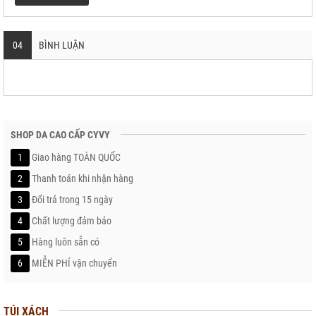
04
BÌNH LUẬN
SHOP DA CAO CẤP CYVY
1
Giao hàng TOÀN QUỐC
2
Thanh toán khi nhận hàng
3
Đổi trả trong 15 ngày
4
Chất lượng đảm bảo
5
Hàng luôn sẵn có
6
MIỄN PHÍ vận chuyển
TÚI XÁCH