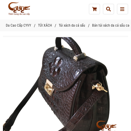
Tog
nav
Da Cao Cấp CYVY
TÚI XÁCH
Túi xách da cá sấu
Bán túi xách da cá sấu ca