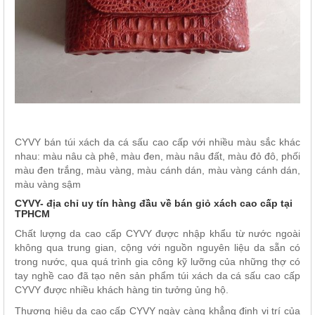
CYVY bán túi xách da cá sấu cao cấp với nhiều màu sắc khác
nhau: màu nâu cà phê, màu đen, màu nâu đất, màu đỏ đô, phối
màu đen trắng, màu vàng, màu cánh dán, màu vàng cánh dán,
màu vàng sậm
CYVY- địa chỉ uy tín hàng đầu về bán giỏ xách cao cấp tại
TPHCM
Chất lượng da cao cấp CYVY được nhập khẩu từ nước ngoài
không qua trung gian, cộng với nguồn nguyên liệu da sẵn có
trong nước, qua quá trình gia công kỹ lưỡng của những thợ có
tay nghề cao đã tạo nên sản phẩm túi xách da cá sấu cao cấp
CYVY được nhiều khách hàng tin tưởng ủng hộ.
Thương hiệu da cao cấp CYVY ngày càng khẳng định vị trí của