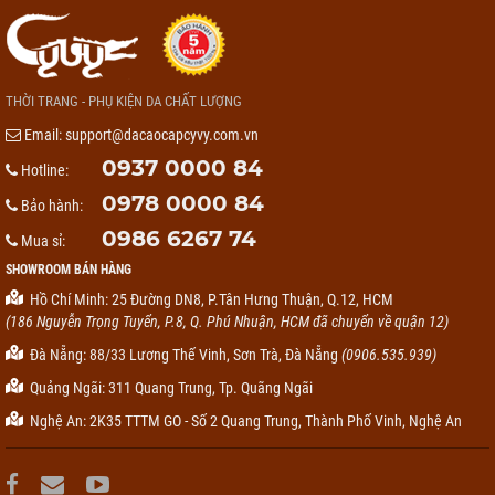
THỜI TRANG - PHỤ KIỆN DA CHẤT LƯỢNG
Email:
support@dacaocapcyvy.com.vn
0937 0000 84
Hotline:
0978 0000 84
Bảo hành:
0986 6267 74
Mua sỉ:
SHOWROOM BÁN HÀNG
Hồ Chí Minh: 25 Đường DN8, P.Tân Hưng Thuận, Q.12, HCM
(186 Nguyễn Trọng Tuyển, P.8, Q. Phú Nhuận, HCM đã chuyển về quận 12)
Đà Nẵng: 88/33 Lương Thế Vinh, Sơn Trà, Đà Nẵng
(0906.535.939)
Quảng Ngãi: 311 Quang Trung, Tp. Quãng Ngãi
Nghệ An: 2K35 TTTM GO - Số 2 Quang Trung, Thành Phố Vinh, Nghệ An