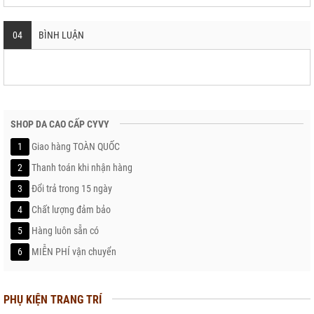
04
BÌNH LUẬN
SHOP DA CAO CẤP CYVY
1
Giao hàng TOÀN QUỐC
2
Thanh toán khi nhận hàng
3
Đổi trả trong 15 ngày
4
Chất lượng đảm bảo
5
Hàng luôn sẵn có
6
MIỄN PHÍ vận chuyển
PHỤ KIỆN TRANG TRÍ