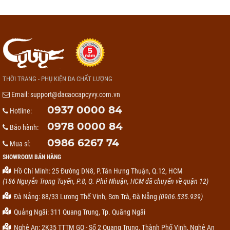
THỜI TRANG - PHỤ KIỆN DA CHẤT LƯỢNG
Email:
support@dacaocapcyvy.com.vn
0937 0000 84
Hotline:
0978 0000 84
Bảo hành:
0986 6267 74
Mua sỉ:
SHOWROOM BÁN HÀNG
Hồ Chí Minh: 25 Đường DN8, P.Tân Hưng Thuận, Q.12, HCM
(186 Nguyễn Trọng Tuyển, P.8, Q. Phú Nhuận, HCM đã chuyển về quận 12)
Đà Nẵng: 88/33 Lương Thế Vinh, Sơn Trà, Đà Nẵng
(0906.535.939)
Quảng Ngãi: 311 Quang Trung, Tp. Quãng Ngãi
Nghệ An: 2K35 TTTM GO - Số 2 Quang Trung, Thành Phố Vinh, Nghệ An