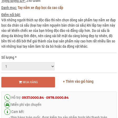
Trọng lượng S/P:
250 Gram
Danh mục:
Tay nắm xe đạp bọc da cao cấp
Điểm nổi bật:
Với những người thích sự độc đáo thì nên chọn dòng sản phẩm tay nắm xe đạp
bọc da chân cá sấu (loại tay nắm nguyên bàn chân cá sấu) khi lắp tay nắm này
vào sẽ khiến chiếc xe của bạn trông độc đáo và đẳng cấp hơn. Da cá sấu là
dòng da không tĩnh điện, nên càng xài bề mặt da càng bóng đẹp tự nhiên, độ
bền thì vô đối bởi thế giá thành của loại sản phẩm này cao hơn rất nhiều lần so
với những loại tay nắm làm từ da bò hoặc da động vật khác.
Số lượng
*
+ Thêm vào giỏ hàng
MUA HÀNG
Hỗ trợ:
-
0937.0000.84
0978.0000.84
Miễn phí vận chuyển
Cam kết:
- Ship hàng toàn quốc, được kiểm tra sản phẩm trước khi thanh toán