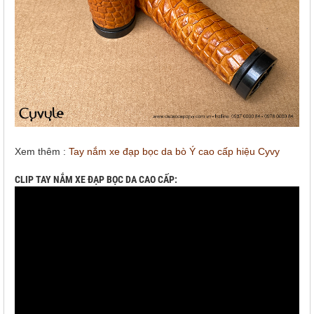
Xem thêm :
Tay nắm xe đạp bọc da bò Ý cao cấp hiệu Cyvy
CLIP TAY NẮM XE ĐẠP BỌC DA CAO CẤP: