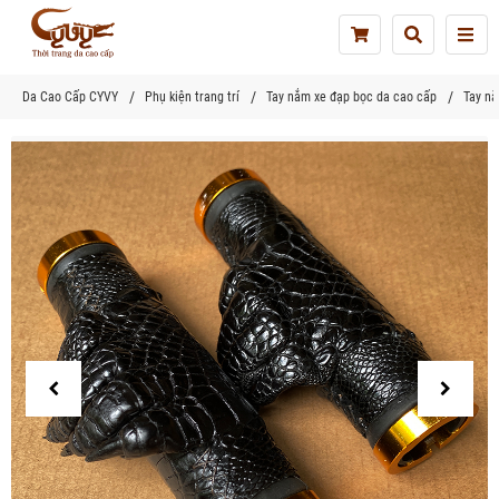
Tog
nav
Da Cao Cấp CYVY
Phụ kiện trang trí
Tay nắm xe đạp bọc da cao cấp
Tay nắ