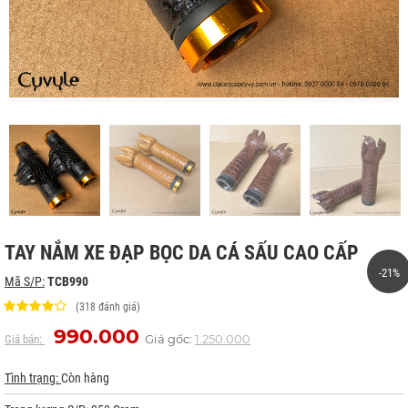
TAY NẮM XE ĐẠP BỌC DA CÁ SẤU CAO CẤP
-21%
Mã S/P:
TCB990
(318 đánh giá)
990.000
Giá gốc:
1.250.000
Giá bán:
Tình trạng:
Còn hàng