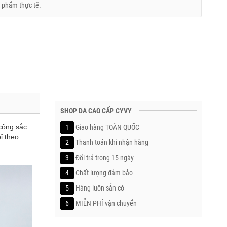
 phẩm thực tế.
SHOP DA CAO CẤP CYVY
công sắc
1
Giao hàng TOÀN QUỐC
ỉ theo
2
Thanh toán khi nhận hàng
3
Đổi trả trong 15 ngày
4
Chất lượng đảm bảo
5
Hàng luôn sẵn có
6
MIỄN PHÍ vận chuyển