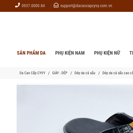
0937.0000.84
support@dacaocapcyvy.com.vn
SẢN PHẨM DA
PHỤ KIỆN NAM
PHỤ KIỆN NỮ
T
Da Cao Cấp CYVY
GIÀY - DÉP
Dép da cá sấu
Dép da cá sấu cao cấ