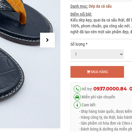
Danh mục:
Dép da cá sấu
Điểm nổi bật:
Kiểu dép kẹp, quai da cá sấu thật, đế
100%, phom chuẩn, gia công sắc nét...
nghề đã tạo nên một sản phẩm đẹp, độ
Số lượng
*
MUA HÀNG
0937.0000.84
Hỗ trợ:
-
Miễn phí vận chuyển
Cam kết:
- Ship hàng toàn quốc, được kiểm 
- Hàng công ty, da thật, bảo hành
- Sản phẩm có hóa đơn và Cites đ
- Đánh bóng & dưỡng da miễn phí 