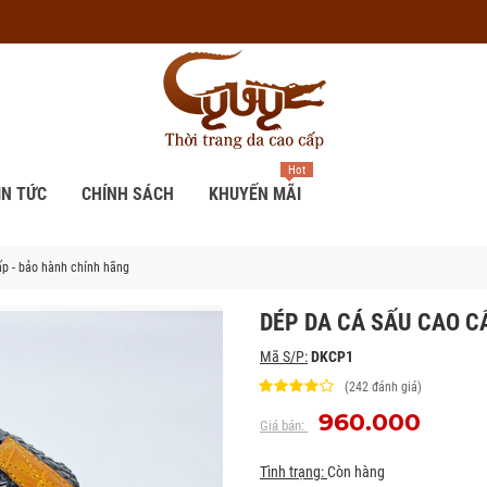
Hot
IN TỨC
CHÍNH SÁCH
KHUYẾN MÃI
p - bảo hành chính hãng
DÉP DA CÁ SẤU CAO C
Mã S/P:
DKCP1
(242 đánh giá)
960.000
Giá bán:
Tình trạng:
Còn hàng