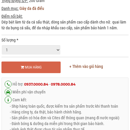
Trọng lượng S/P:
200 Gram
Danh mục:
Giày da đà điểu
Điểm nổi bật:
Dép bệt làm từ da cá sấu thật, dòng sản phẩm cao cấp dành cho nữ. quai làm
từ da bụng cá sấu, đế da nhập khẩu cao cấp, sản phẩm bảo hành 1 năm.
Số lượng
*
+ Thêm vào giỏ hàng
MUA HÀNG
Hỗ trợ:
-
0937.0000.84
0978.0000.84
Miễn phí vận chuyển
Cam kết:
- Ship hàng toàn quốc, được kiểm tra sản phẩm trước khi thanh toán
- Hàng công ty, da thật, bảo hành chính hãng.
- Sản phẩm có hóa đơn và Cites để thông quan (mang đi nước ngoài)
- Đánh bóng & dưỡng da miễn phí trong thời gian bảo hành.
- Hình ảnh thật được chụp từ sản phẩm thực tế.