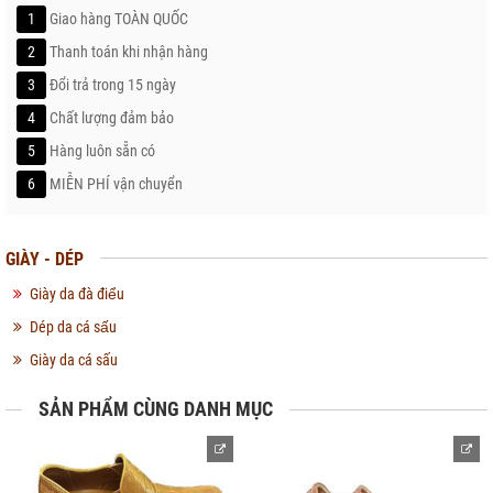
1
Giao hàng TOÀN QUỐC
2
Thanh toán khi nhận hàng
3
Đổi trả trong 15 ngày
4
Chất lượng đảm bảo
5
Hàng luôn sẵn có
6
MIỄN PHÍ vận chuyển
GIÀY - DÉP
Giày da đà điểu
Dép da cá sấu
Giày da cá sấu
SẢN PHẨM CÙNG DANH MỤC