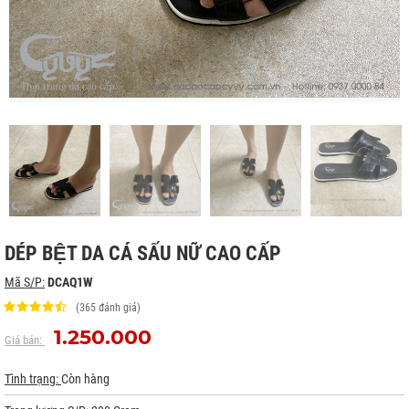
DÉP BỆT DA CÁ SẤU NỮ CAO CẤP
Mã S/P:
DCAQ1W
(365 đánh giá)
1.250.000
Giá bán:
Tình trạng:
Còn hàng