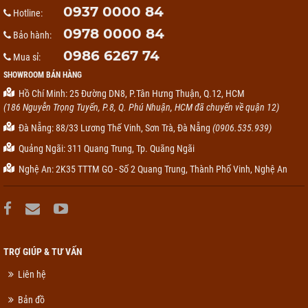
0937 0000 84
Hotline:
0978 0000 84
Bảo hành:
0986 6267 74
Mua sỉ:
SHOWROOM BÁN HÀNG
Hồ Chí Minh: 25 Đường DN8, P.Tân Hưng Thuận, Q.12, HCM
(186 Nguyễn Trọng Tuyển, P.8, Q. Phú Nhuận, HCM đã chuyển về quận 12)
Đà Nẵng: 88/33 Lương Thế Vinh, Sơn Trà, Đà Nẵng
(0906.535.939)
Quảng Ngãi: 311 Quang Trung, Tp. Quãng Ngãi
Nghệ An: 2K35 TTTM GO - Số 2 Quang Trung, Thành Phố Vinh, Nghệ An
TRỢ GIÚP & TƯ VẤN
Liên hệ
Bản đồ