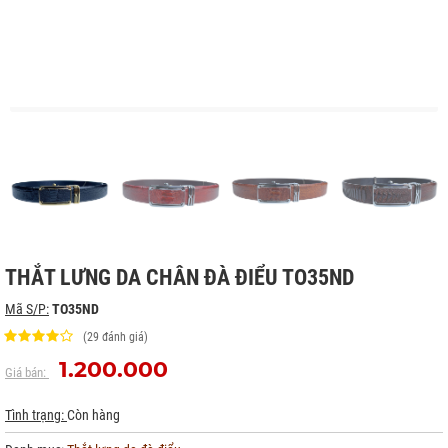
THẮT LƯNG DA CHÂN ĐÀ ĐIỂU TO35ND
Mã S/P:
TO35ND
(29 đánh giá)
1.200.000
Giá bán:
Tình trạng:
Còn hàng