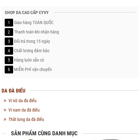
SHOP DA CAO CẤP CYVY
1
Giao hàng TOÀN QUỐC
2
Thanh toán khi nhận hàng
3
Đổi trả trong 15 ngày
4
Chất lượng đảm bảo
5
Hàng luôn sẵn có
6
MIỄN PHÍ vận chuyển
DA ĐÀ ĐIỂU
Ví nữ da đà điểu
Ví nam da đà điểu
Thắt lưng da đà điểu
SẢN PHẨM CÙNG DANH MỤC