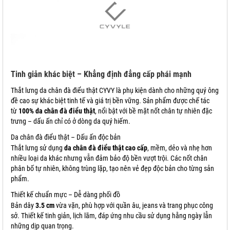
Tinh giản khác biệt – Khẳng định đẳng cấp phái mạnh
Thắt lưng da chân đà điểu thật CYVY là phụ kiện dành cho những quý ông
đề cao sự khác biệt tinh tế và giá trị bền vững. Sản phẩm được chế tác
từ
100% da chân đà điểu thật
, nổi bật với bề mặt nốt chân tự nhiên đặc
trưng – dấu ấn chỉ có ở dòng da quý hiếm.
Da chân đà điểu thật – Dấu ấn độc bản
Thắt lưng sử dụng
da chân đà điểu thật cao cấp
, mềm, dẻo và nhẹ hơn
nhiều loại da khác nhưng vẫn đảm bảo độ bền vượt trội. Các nốt chân
phân bố tự nhiên, không trùng lặp, tạo nên vẻ đẹp độc bản cho từng sản
phẩm.
Thiết kế chuẩn mực – Dễ dàng phối đồ
Bản dây
3.5 cm
vừa vặn, phù hợp với quần âu, jeans và trang phục công
sở. Thiết kế tinh giản, lịch lãm, đáp ứng nhu cầu sử dụng hằng ngày lẫn
những dịp quan trọng.