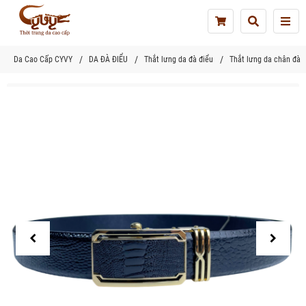
Tog
nav
Da Cao Cấp CYVY
DA ĐÀ ĐIỂU
Thắt lưng da đà điểu
Thắt lưng da chân đà 