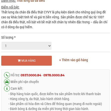
Danh mục:
Thắt lưng da đà điểu
Điểm nổi bật:
Thắt lưng da chân đà điểu thật CYVY là phụ kiện dành cho những quý ông đề
cao sự khác biệt tinh tế và giá trị bền vững. Sản phẩm được chế tác từ 100?
chân đà điểu thật, nổi bật với bề mặt nốt chân tự nhiên đặc trưng – dấu ấn chỉ
có ở dòng da quý hiếm.
Số lượng
*
+ Thêm vào giỏ hàng
MUA HÀNG
Hỗ trợ:
-
0937.0000.84
0978.0000.84
Miễn phí vận chuyển
Cam kết:
- Ship hàng toàn quốc, được kiểm tra sản phẩm trước khi thanh toán
- Hàng công ty, da thật, bảo hành chính hãng.
- Sản phẩm có hóa đơn và Cites để thông quan (mang đi nước ngoài)
- Đánh bóng & dưỡng da miễn phí trong thời gian bảo hành.