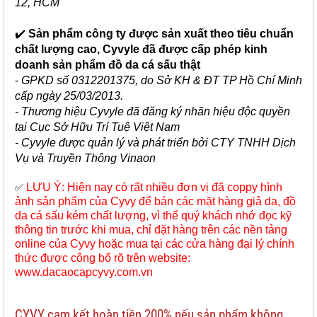
12, HCM
✔️
Sản phẩm công ty được sản xuất theo tiêu chuẩn
chất lượng cao, Cyvyle đã được cấp phép kinh
doanh sản phẩm đồ da cá sấu thật
-
GPKD số 0312201375, do Sở KH & ĐT TP Hồ Chí Minh
cấp ngày 25/03/2013.
- Thương hiệu Cyvyle đã đăng ký nhãn hiệu độc quyền
tại Cục Sở Hữu Trí Tuệ Việt Nam
- Cyvyle được quản lý và phát triển bởi CTY TNHH Dịch
Vụ và Truyền Thông Vinaon
LƯU Ý: Hiện nay có rất nhiều đơn vị đã coppy hình
✅
ảnh sản phẩm của Cyvy để bán các mặt hàng giả da, đồ
da cá sấu kém chất lượng, vì thế quý khách nhớ đọc kỹ
thông tin trước khi mua, chỉ đặt hàng trên các nền tảng
online của Cyvy hoặc mua tại các cửa hàng đại lý chính
thức được công bố rõ trên website:
www.dacaocapcyvy.com.vn
CYVY cam kết hoàn tiền 200% nếu sản phẩm không