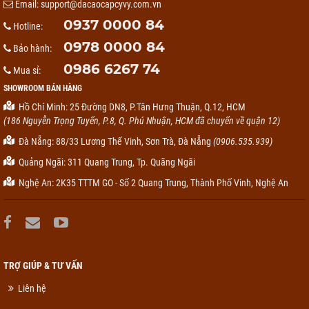
Email:
support@dacaocapcyvy.com.vn
0937 0000 84
Hotline:
0978 0000 84
Bảo hành:
0986 6267 74
Mua sỉ:
SHOWROOM BÁN HÀNG
Hồ Chí Minh: 25 Đường DN8, P.Tân Hưng Thuận, Q.12, HCM
(186 Nguyễn Trọng Tuyển, P.8, Q. Phú Nhuận, HCM đã chuyển về quận 12)
Đà Nẵng: 88/33 Lương Thế Vinh, Sơn Trà, Đà Nẵng
(0906.535.939)
Quảng Ngãi: 311 Quang Trung, Tp. Quãng Ngãi
Nghệ An: 2K35 TTTM GO - Số 2 Quang Trung, Thành Phố Vinh, Nghệ An
TRỢ GIÚP & TƯ VẤN
Liên hệ