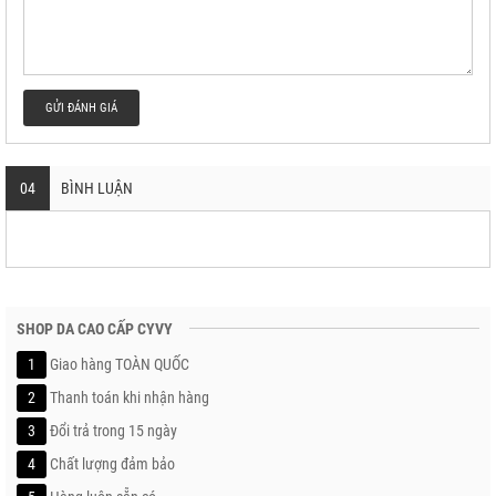
GỬI ĐÁNH GIÁ
04
BÌNH LUẬN
SHOP DA CAO CẤP CYVY
1
Giao hàng TOÀN QUỐC
2
Thanh toán khi nhận hàng
3
Đổi trả trong 15 ngày
4
Chất lượng đảm bảo