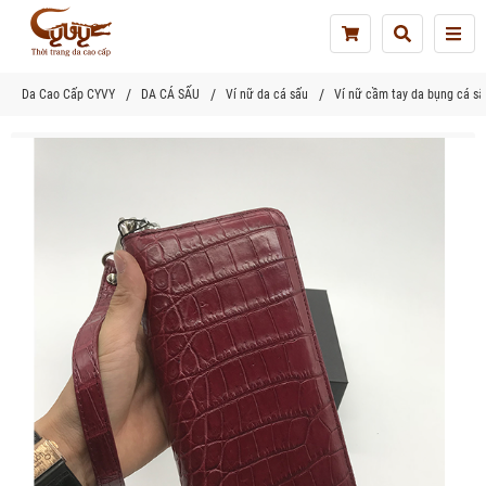
Tog
nav
Da Cao Cấp CYVY
DA CÁ SẤU
Ví nữ da cá sấu
Ví nữ cầm tay da bụng cá sấ