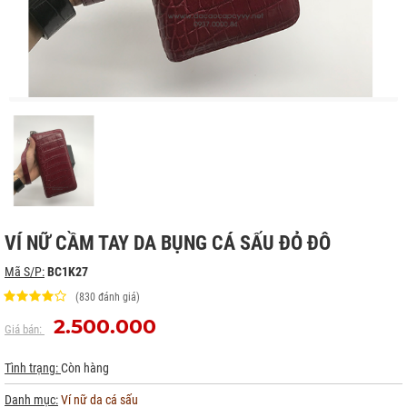
VÍ NỮ CẦM TAY DA BỤNG CÁ SẤU ĐỎ ĐÔ
Mã S/P:
BC1K27
(830 đánh giá)
2.500.000
Giá bán:
Tình trạng:
Còn hàng
Danh mục:
Ví nữ da cá sấu