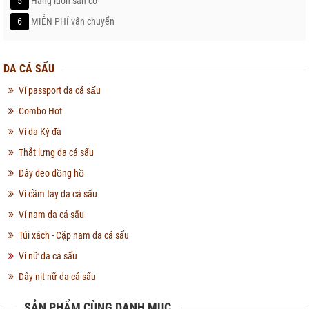
5
Hàng luôn sẵn có
6
MIỄN PHÍ vận chuyển
DA CÁ SẤU
Ví passport da cá sấu
Combo Hot
Ví da Kỳ đà
Thắt lưng da cá sấu
Dây đeo đồng hồ
Ví cầm tay da cá sấu
Ví nam da cá sấu
Túi xách - Cặp nam da cá sấu
Ví nữ da cá sấu
Dây nịt nữ da cá sấu
SẢN PHẨM CÙNG DANH MỤC