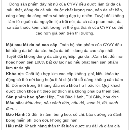
Dòng sản phẩm dây nịt nữ của CYVY đều được làm từ da cá
sấu thật, dòng da cá sấu thuộc chất lượng cao, nên da rất bền,
càng dùng da càng mềm và bóng đẹp tự nhiên. Tuyệt đối không
làm từ nguồn da nguyên liệu trôi nổi, da cá sấu phun màu, da
cá sấu thuộc kém chất lượng, vì thế giá thành của CYVY có thể
cao hơn giá bán trên thị trường.
Mặt sau lót da bò cao cấp
: Toàn bộ sản phẩm của CYVY đều
lót bằng da bò, da cừu hoặc da bê…dòng da cao cấp nhất.
Tuyệt đối không dùng da công nghiệp, giả da…Cam kết đổi mới
hoặc hoàn tiền 100% bất cứ lúc nào nếu phát hiện sản phẩm
làm từ da giả.
Khóa nịt:
Chất liệu hợp kim cao cấp không ghỉ, kiểu khóa tự
động có thể nới lỏng hoặc thắt chặt rất dễ dàng,không cần bấm
lổ. Đổi mới trong 6 tháng đầu nếu khóa hư hoặc lổi. Quý khách
được chọn khóa nịt theo sở thích mà không phải bù thêm tiền.
Sản phẩm bao gồm:
Hộp, Thẻ Bảo Hành, Túi Giấy, hóa đơn
Màu sắc:
Màu đen, nâu cánh dán, nâu đỏ, xanh lá, đỏ, xanh
đen…
Bảo Hành:
2 đến 5 năm, bung keo, sổ chỉ, bảo dưỡng và đánh
bóng miễn phí trọn đời, không giới hạn
Hậu mãi:
Khách hàng thân thiết luôn được ưu đãi và giảm giá