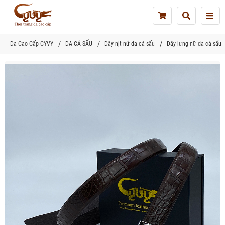
Tog
nav
Da Cao Cấp CYVY
DA CÁ SẤU
Dây nịt nữ da cá sấu
Dây lưng nữ da cá sấu 