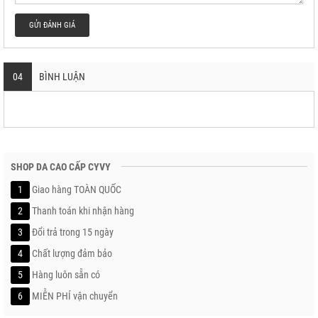
GỬI ĐÁNH GIÁ
04
BÌNH LUẬN
SHOP DA CAO CẤP CYVY
1
Giao hàng TOÀN QUỐC
2
Thanh toán khi nhận hàng
3
Đổi trả trong 15 ngày
4
Chất lượng đảm bảo
5
Hàng luôn sẵn có
6
MIỄN PHÍ vận chuyển