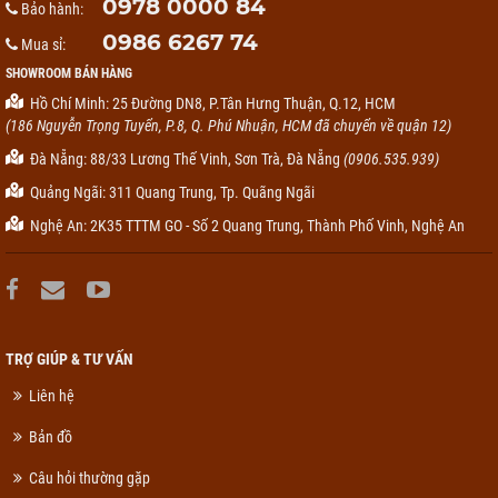
0978 0000 84
Bảo hành:
0986 6267 74
Mua sỉ:
SHOWROOM BÁN HÀNG
Hồ Chí Minh: 25 Đường DN8, P.Tân Hưng Thuận, Q.12, HCM
(186 Nguyễn Trọng Tuyển, P.8, Q. Phú Nhuận, HCM đã chuyển về quận 12)
Đà Nẵng: 88/33 Lương Thế Vinh, Sơn Trà, Đà Nẵng
(0906.535.939)
Quảng Ngãi: 311 Quang Trung, Tp. Quãng Ngãi
Nghệ An: 2K35 TTTM GO - Số 2 Quang Trung, Thành Phố Vinh, Nghệ An
TRỢ GIÚP & TƯ VẤN
Liên hệ
Bản đồ
Câu hỏi thường gặp