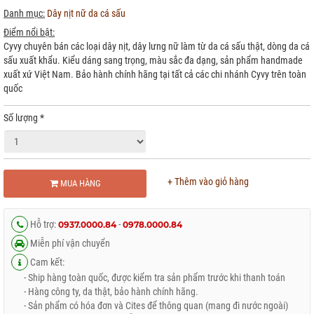
Danh mục:
Dây nịt nữ da cá sấu
Điểm nổi bật:
Cyvy chuyên bán các loại dây nịt, dây lưng nữ làm từ da cá sấu thật, dòng da cá
sấu xuất khẩu. Kiểu dáng sang trọng, màu sắc đa dạng, sản phẩm handmade
xuất xứ Việt Nam. Bảo hành chính hãng tại tất cả các chi nhánh Cyvy trên toàn
quốc
Số lượng
*
+ Thêm vào giỏ hàng
MUA HÀNG
Hỗ trợ:
-
0937.0000.84
0978.0000.84
Miễn phí vận chuyển
Cam kết:
- Ship hàng toàn quốc, được kiểm tra sản phẩm trước khi thanh toán
- Hàng công ty, da thật, bảo hành chính hãng.
- Sản phẩm có hóa đơn và Cites để thông quan (mang đi nước ngoài)