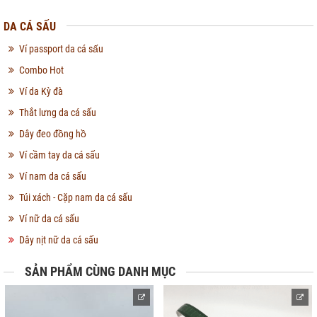
DA CÁ SẤU
Ví passport da cá sấu
Combo Hot
Ví da Kỳ đà
Thắt lưng da cá sấu
Dây đeo đồng hồ
Ví cầm tay da cá sấu
Ví nam da cá sấu
Túi xách - Cặp nam da cá sấu
Ví nữ da cá sấu
Dây nịt nữ da cá sấu
SẢN PHẨM CÙNG DANH MỤC