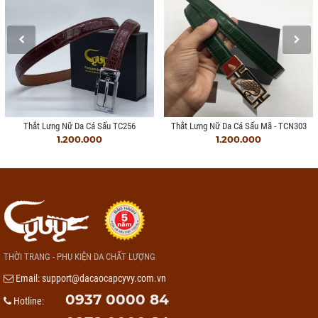
Thắt Lưng Nữ Da Cá Sấu TC256
Thắt Lưng Nữ Da Cá Sấu Mã - TCN303
1.200.000
1.200.000
THỜI TRANG - PHỤ KIỆN DA CHẤT LƯỢNG
Email:
support@dacaocapcyvy.com.vn
0937 0000 84
Hotline: