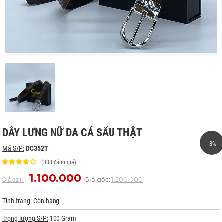
DÂY LƯNG NỮ DA CÁ SẤU THẬT
-8%
Mã S/P:
DC352T
(308 đánh giá)
1.100.000
Giá gốc:
1.200.000
Giá bán:
Tình trạng:
Còn hàng
Trọng lượng S/P:
100 Gram